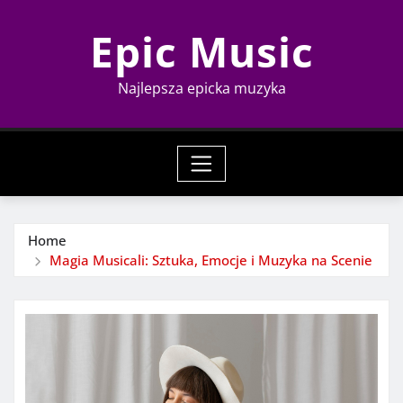
Skip
Epic Music
to
content
Najlepsza epicka muzyka
Home
Magia Musicali: Sztuka, Emocje i Muzyka na Scenie