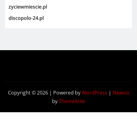
zyciewmiescie.pl
discopolo-24.pl
Copyright © 2026 | Powered by
WordPress
|
Newsio
by
ThemeArile