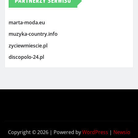
PARTNERZY SERWISU
marta-moda.eu
muzyka-country.info
zyciewmiescie.pl
discopolo-24.pl
Copyright © 2026 | Powered by
WordPress
|
Newsio