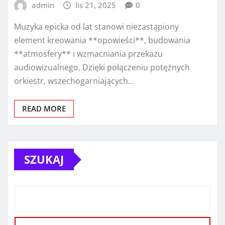
admin
lis 21, 2025
0
Muzyka epicka od lat stanowi niezastąpiony
element kreowania **opowieści**, budowania
**atmosfery** i wzmacniania przekazu
audiowizualnego. Dzięki połączeniu potężnych
orkiestr, wszechogarniających…
READ MORE
SZUKAJ