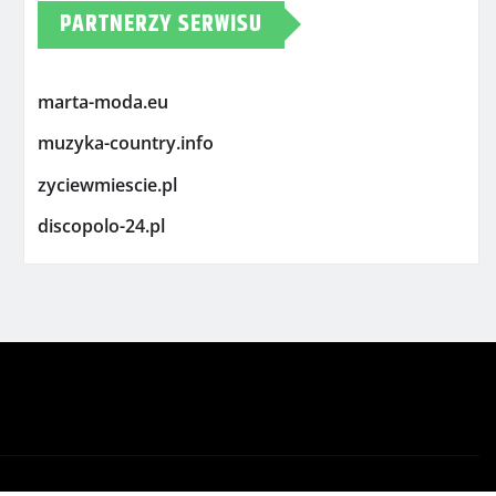
PARTNERZY SERWISU
marta-moda.eu
muzyka-country.info
zyciewmiescie.pl
discopolo-24.pl