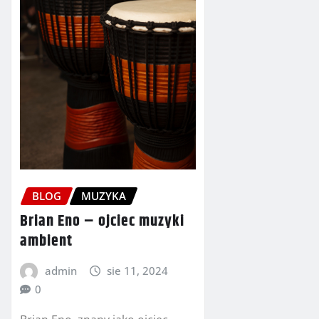
BLOG
MUZYKA
Brian Eno – ojciec muzyki
ambient
admin
sie 11, 2024
0