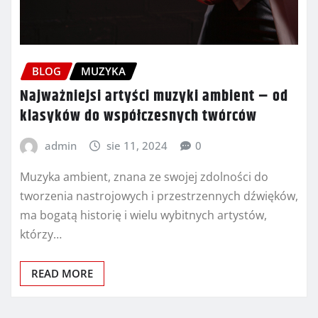
BLOG
MUZYKA
Najważniejsi artyści muzyki ambient – od
klasyków do współczesnych twórców
admin
sie 11, 2024
0
Muzyka ambient, znana ze swojej zdolności do
tworzenia nastrojowych i przestrzennych dźwięków,
ma bogatą historię i wielu wybitnych artystów,
którzy…
READ MORE