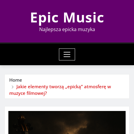
Skip
Epic Music
to
content
Najlepsza epicka muzyka
Home
Jakie elementy tworzą „epicką” atmosferę w
muzyce filmowej?