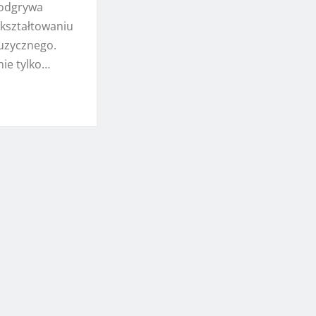
 odgrywa
 kształtowaniu
uzycznego.
nie tylko…