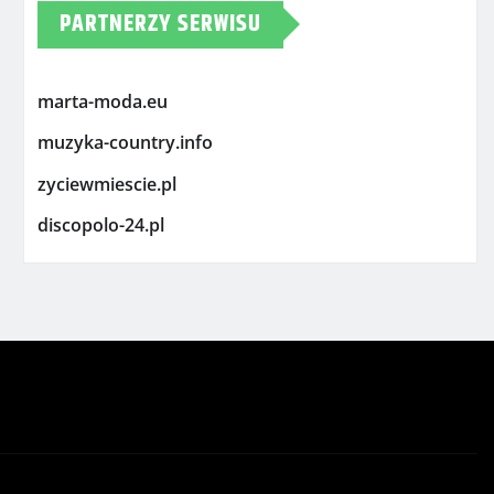
PARTNERZY SERWISU
marta-moda.eu
muzyka-country.info
zyciewmiescie.pl
discopolo-24.pl