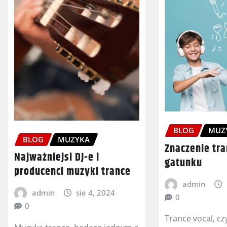
BLOG
MUZ
BLOG
MUZYKA
Znaczenie tra
Najważniejsi DJ-e i
gatunku
producenci muzyki trance
admin
admin
sie 4, 2024
0
0
Trance vocal, cz