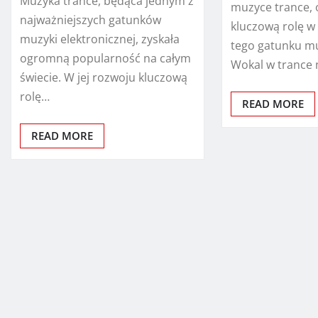
Muzyka trance, będąca jednym z
muzyce trance,
najważniejszych gatunków
kluczową rolę w
muzyki elektronicznej, zyskała
tego gatunku m
ogromną popularność na całym
Wokal w trance 
świecie. W jej rozwoju kluczową
rolę…
READ MORE
READ MORE