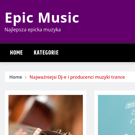
Skip
Epic Music
to
content
Najlepsza epicka muzyka
HOME
KATEGORIE
Home
Najważniejsi DJ-e i producenci muzyki trance