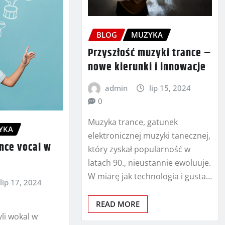
BLOG
MUZYKA
Przyszłość muzyki trance –
nowe kierunki i innowacje
admin
lip 15, 2024
0
Muzyka trance, gatunek
YKA
elektronicznej muzyki tanecznej,
nce vocal w
który zyskał popularność w
latach 90., nieustannie ewoluuje.
W miarę jak technologia i gusta…
lip 17, 2024
READ MORE
yli wokal w