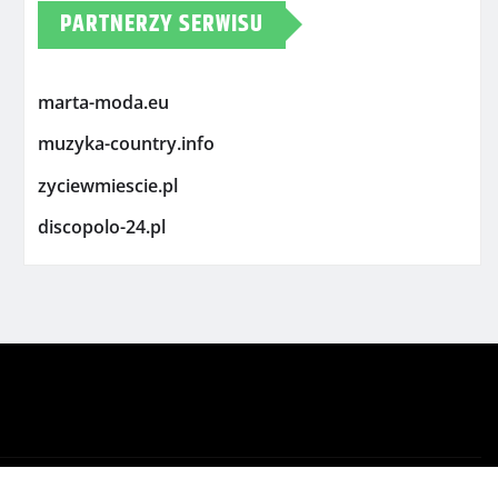
PARTNERZY SERWISU
marta-moda.eu
muzyka-country.info
zyciewmiescie.pl
discopolo-24.pl