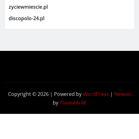
zyciewmiescie.pl
discopolo-24.pl
Copyright © 2026 | Powered by
WordPress
|
Newsio
by
ThemeArile