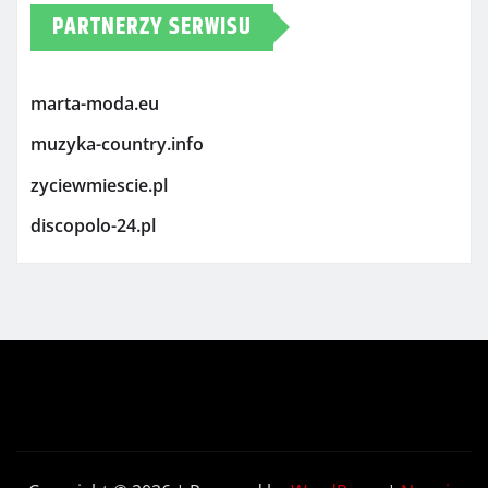
PARTNERZY SERWISU
marta-moda.eu
muzyka-country.info
zyciewmiescie.pl
discopolo-24.pl