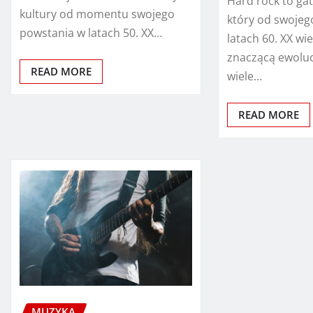
Hard rock to ga
kultury od momentu swojego
który od swojeg
powstania w latach 50. XX…
latach 60. XX wi
znaczącą ewoluc
READ MORE
wiele…
READ MORE
MUZYKA