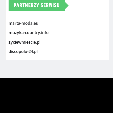
PARTNERZY SERWISU
marta-moda.eu
muzyka-country.info
zyciewmiescie.pl
discopolo-24.pl