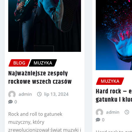
BLOG
MUZYKA
Najważniejsze zespoły
rockowe wszech czasów
MUZYKA
Hard rock – 
admin
lip 13, 2024
gatunku i klu
0
admin
Rock and roll to gatunek
0
muzyczny, który
zrewolucjonizował świat muzyki i