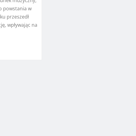
tunek muzyczny,
o powstania w
eku przeszedł
ję, wpływając na