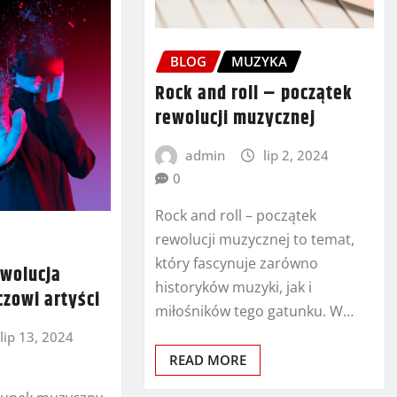
BLOG
MUZYKA
Rock and roll – początek
rewolucji muzycznej
admin
lip 2, 2024
0
Rock and roll – początek
rewolucji muzycznej to temat,
który fascynuje zarówno
ewolucja
historyków muzyki, jak i
czowi artyści
miłośników tego gatunku. W…
lip 13, 2024
READ MORE