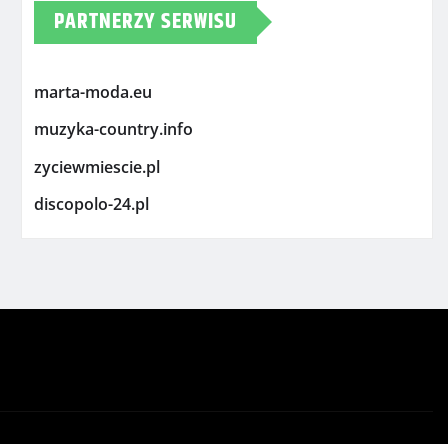
PARTNERZY SERWISU
marta-moda.eu
muzyka-country.info
zyciewmiescie.pl
discopolo-24.pl