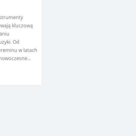
nstrumenty
wają kluczową
waniu
zyki. Od
ereminu w latach
o nowoczesne…