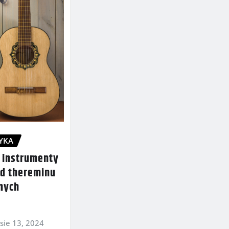
YKA
e instrumenty
d thereminu
nych
sie 13, 2024