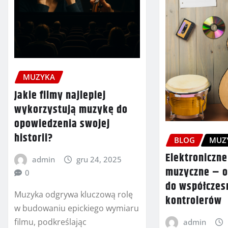
MUZYKA
Jakie filmy najlepiej
wykorzystują muzykę do
opowiedzenia swojej
historii?
BLOG
MUZ
Elektroniczn
admin
gru 24, 2025
muzyczne – o
0
do współczes
Muzyka odgrywa kluczową rolę
kontrolerów
w budowaniu epickiego wymiaru
filmu, podkreślając
admin