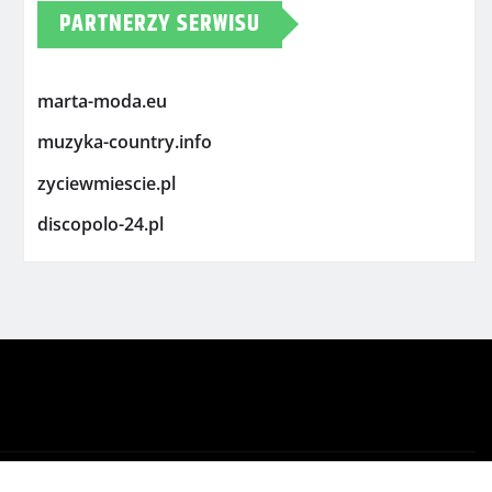
PARTNERZY SERWISU
marta-moda.eu
muzyka-country.info
zyciewmiescie.pl
discopolo-24.pl