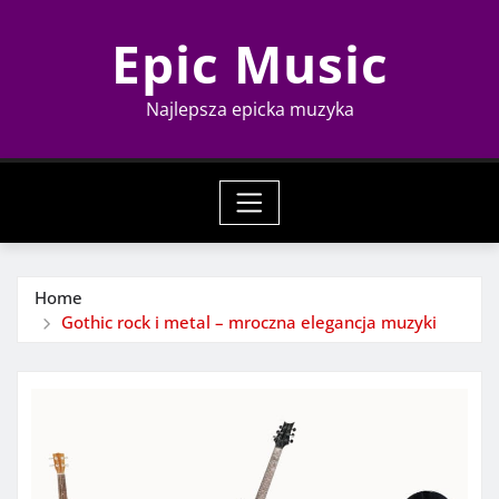
Skip
Epic Music
to
content
Najlepsza epicka muzyka
Home
Gothic rock i metal – mroczna elegancja muzyki