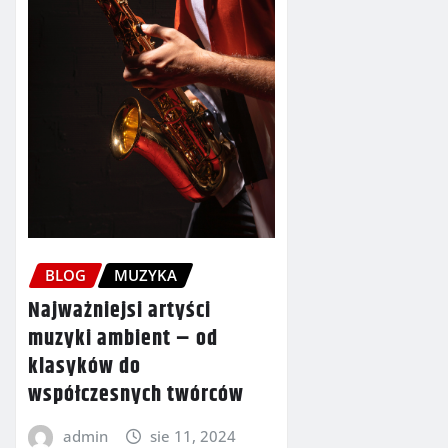
BLOG
MUZYKA
Najważniejsi artyści
muzyki ambient – od
klasyków do
współczesnych twórców
admin
sie 11, 2024