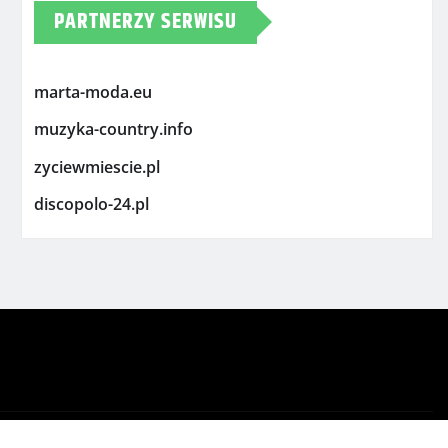
PARTNERZY SERWISU
marta-moda.eu
muzyka-country.info
zyciewmiescie.pl
discopolo-24.pl