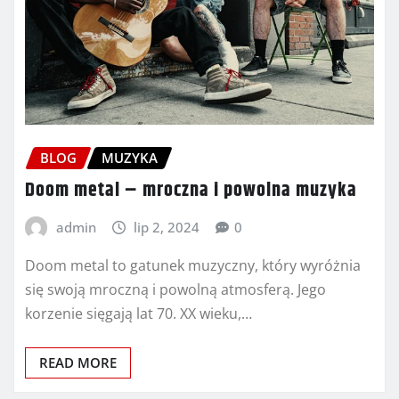
BLOG
MUZYKA
Doom metal – mroczna i powolna muzyka
admin
lip 2, 2024
0
Doom metal to gatunek muzyczny, który wyróżnia
się swoją mroczną i powolną atmosferą. Jego
korzenie sięgają lat 70. XX wieku,…
READ MORE