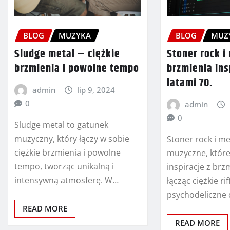
BLOG
MUZYKA
BLOG
MUZ
Sludge metal – ciężkie
Stoner rock i
brzmienia i powolne tempo
brzmienia in
latami 70.
admin
lip 9, 2024
0
admin
0
Sludge metal to gatunek
muzyczny, który łączy w sobie
Stoner rock i me
ciężkie brzmienia i powolne
muzyczne, które
tempo, tworząc unikalną i
inspiracje z brzm
intensywną atmosferę. W…
łącząc ciężkie rif
psychodeliczne 
READ MORE
READ MORE