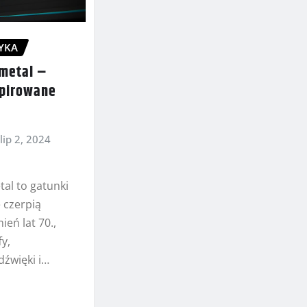
YKA
 metal –
spirowane
lip 2, 2024
tal to gatunki
 czerpią
ień lat 70.,
fy,
dźwięki i…