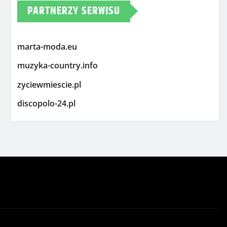
PARTNERZY SERWISU
marta-moda.eu
muzyka-country.info
zyciewmiescie.pl
discopolo-24.pl