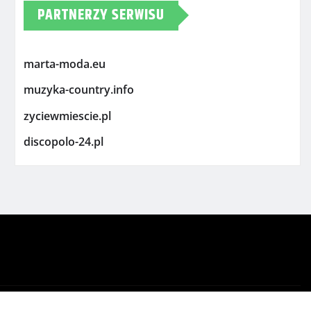
PARTNERZY SERWISU
marta-moda.eu
muzyka-country.info
zyciewmiescie.pl
discopolo-24.pl