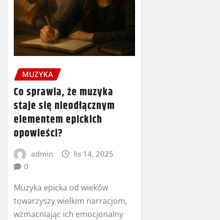
MUZYKA
Co sprawia, że muzyka
staje się nieodłącznym
elementem epickich
opowieści?
admin
lis 14, 2025
0
Muzyka epicka od wieków
towarzyszy wielkim narracjom,
wzmacniając ich emocjonalny