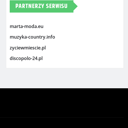
PARTNERZY SERWISU
marta-moda.eu
muzyka-country.info
zyciewmiescie.pl
discopolo-24.pl