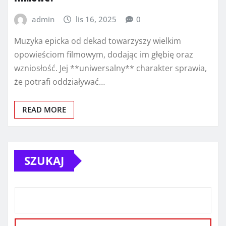
admin
lis 16, 2025
0
Muzyka epicka od dekad towarzyszy wielkim
opowieściom filmowym, dodając im głębię oraz
wzniosłość. Jej **uniwersalny** charakter sprawia,
że potrafi oddziaływać…
READ MORE
SZUKAJ