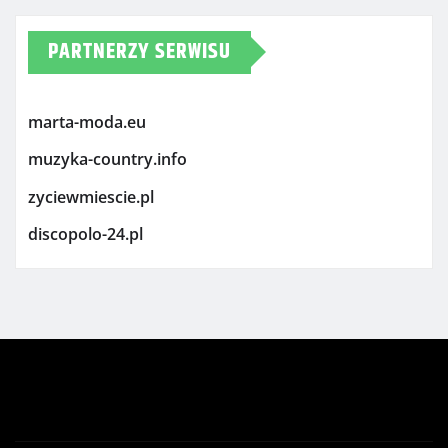
PARTNERZY SERWISU
marta-moda.eu
muzyka-country.info
zyciewmiescie.pl
discopolo-24.pl