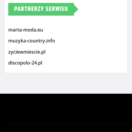
PARTNERZY SERWISU
marta-moda.eu
muzyka-country.info
zyciewmiescie.pl
discopolo-24.pl