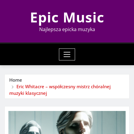
Skip
Epic Music
to
content
Najlepsza epicka muzyka
Home
Eric Whitacre – współczesny mistrz chóralnej
muzyki klasycznej