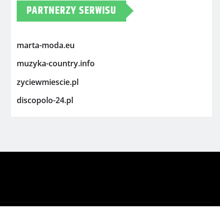
PARTNERZY SERWISU
marta-moda.eu
muzyka-country.info
zyciewmiescie.pl
discopolo-24.pl