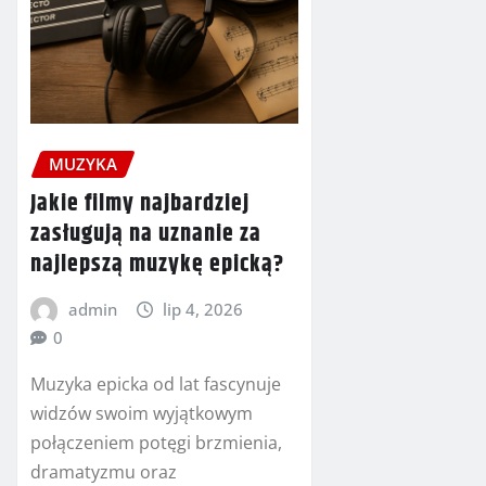
MUZYKA
Jakie filmy najbardziej
zasługują na uznanie za
najlepszą muzykę epicką?
admin
lip 4, 2026
0
Muzyka epicka od lat fascynuje
widzów swoim wyjątkowym
połączeniem potęgi brzmienia,
dramatyzmu oraz