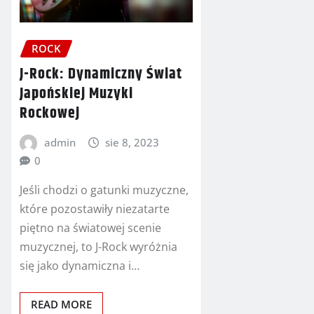
ROCK
J-Rock: Dynamiczny Świat
Japońskiej Muzyki
Rockowej
admin
sie 8, 2023
0
Jeśli chodzi o gatunki muzyczne,
które pozostawiły niezatarte
piętno na światowej scenie
muzycznej, to J-Rock wyróżnia
się jako dynamiczna i…
READ MORE