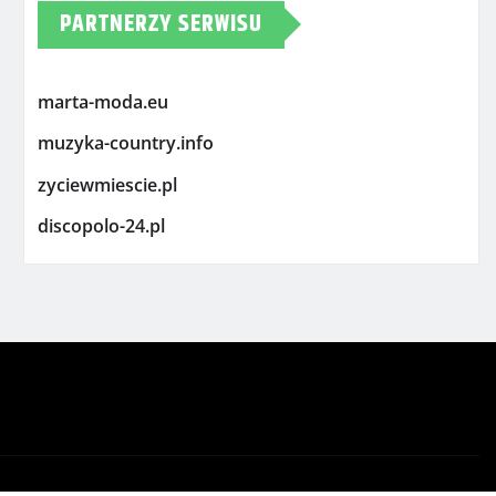
PARTNERZY SERWISU
marta-moda.eu
muzyka-country.info
zyciewmiescie.pl
discopolo-24.pl