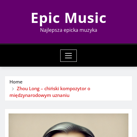
Skip
Epic Music
to
content
Najlepsza epicka muzyka
Home
Zhou Long – chiński kompozytor o
międzynarodowym uznaniu