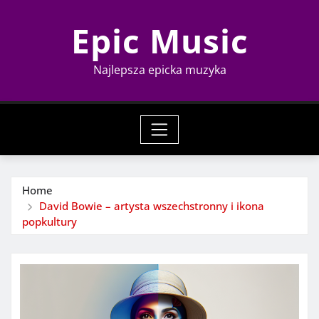
Skip
Epic Music
to
content
Najlepsza epicka muzyka
Home
David Bowie – artysta wszechstronny i ikona
popkultury