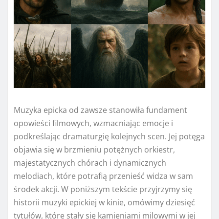
Muzyka epicka od zawsze stanowiła fundament
opowieści filmowych, wzmacniając emocje i
podkreślając dramaturgię kolejnych scen. Jej potęga
objawia się w brzmieniu potężnych orkiestr,
majestatycznych chórach i dynamicznych
melodiach, które potrafią przenieść widza w sam
środek akcji. W poniższym tekście przyjrzymy się
historii muzyki epickiej w kinie, omówimy dziesięć
tytułów, które stały się kamieniami milowymi w jej