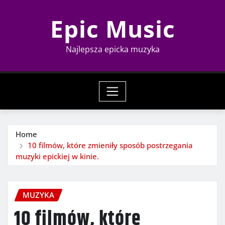
Skip
Epic Music
to
content
Najlepsza epicka muzyka
Home
10 filmów, które zmieniły sposób postrzegania
muzyki epickiej w kinie.
MUZYKA
10 filmów, które