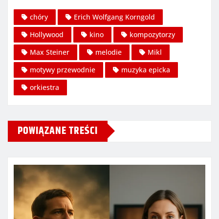
chóry
Erich Wolfgang Korngold
Hollywood
kino
kompozytorzy
Max Steiner
melodie
Mikl
motywy przewodnie
muzyka epicka
orkiestra
POWIĄZANE TREŚCI