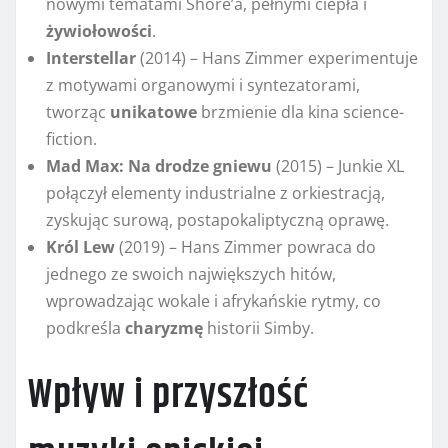
nowymi tematami Shore’a, pełnymi ciepła i
żywiołowości
.
Interstellar
(2014) – Hans Zimmer experimentuje
z motywami organowymi i syntezatorami,
tworząc
unikatowe
brzmienie dla kina science-
fiction.
Mad Max: Na drodze gniewu
(2015) – Junkie XL
połączył elementy industrialne z orkiestracją,
zyskując surową, postapokaliptyczną oprawę.
Król Lew
(2019) – Hans Zimmer powraca do
jednego ze swoich największych hitów,
wprowadzając wokale i afrykańskie rytmy, co
podkreśla
charyzmę
historii Simby.
Wpływ i przyszłość