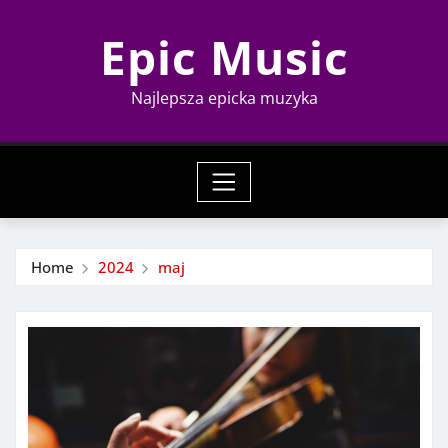
Skip
Epic Music
to
content
Najlepsza epicka muzyka
Home
2024
maj