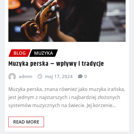
BLOG
MUZYKA
Muzyka perska – wpływy i tradycje
admin
maj 17, 2024
0
Muzyka perska, znana również jako muzyka irańska,
jest jednym z najstarszych i najbardziej złożonych
systemów muzycznych na świecie. Jej korzenie…
READ MORE