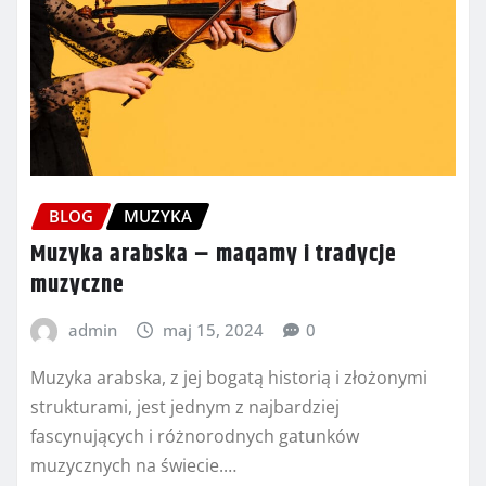
BLOG
MUZYKA
Muzyka arabska – maqamy i tradycje
muzyczne
admin
maj 15, 2024
0
Muzyka arabska, z jej bogatą historią i złożonymi
strukturami, jest jednym z najbardziej
fascynujących i różnorodnych gatunków
muzycznych na świecie.…