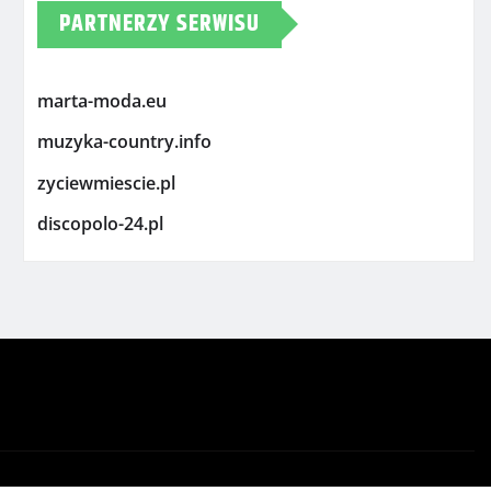
PARTNERZY SERWISU
marta-moda.eu
muzyka-country.info
zyciewmiescie.pl
discopolo-24.pl