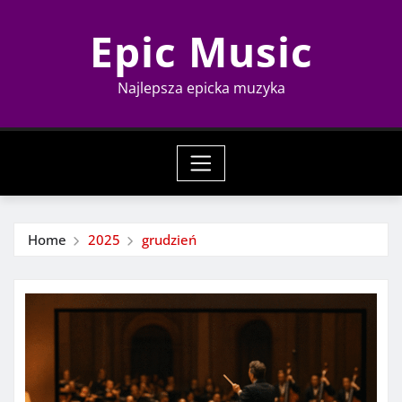
Skip
Epic Music
to
content
Najlepsza epicka muzyka
Home
2025
grudzień