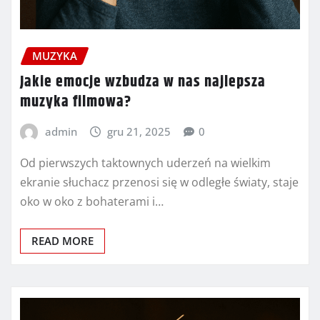
MUZYKA
Jakie emocje wzbudza w nas najlepsza
muzyka filmowa?
admin
gru 21, 2025
0
Od pierwszych taktownych uderzeń na wielkim
ekranie słuchacz przenosi się w odległe światy, staje
oko w oko z bohaterami i…
READ MORE