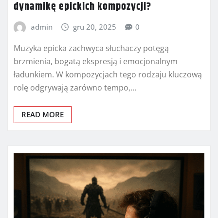
dynamikę epickich kompozycji?
admin
gru 20, 2025
0
Muzyka epicka zachwyca słuchaczy potęgą
brzmienia, bogatą ekspresją i emocjonalnym
ładunkiem. W kompozycjach tego rodzaju kluczową
rolę odgrywają zarówno tempo,…
READ MORE