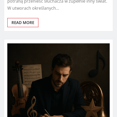
potrafią przenieść słuchacza w zupełnie inny świat.
W utworach określanych…
READ MORE