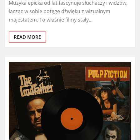
Muzyka epicka od lat fascynuje słuchaczy i widzów,
łącząc w sobie potęgę dźwięku z wizualnym
majestatem. To właśnie filmy stały…
READ MORE