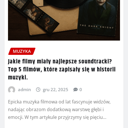
MUZYKA
Jakie filmy miały najlepsze soundtracki?
Top 5 filmów, które zapisały się w historii
muzyki.
admin
gru 22, 2025
0
Epicka muzyka filmowa od lat fascynuje widzów,
nadając obrazom dodatkową warstwę głębi i
emocji. W tym artykule przyjrzymy się pięciu…