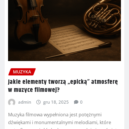
MUZYKA
Jakie elementy tworzą „epicką” atmosferę
w muzyce filmowej?
admin
gru 18, 2025
0
Muzyka filmowa wypełniona jest potężnymi
dźwiękami i monumentalnymi melodiami, które