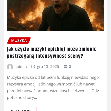
MUZYKA
Jak użycie muzyki epickiej może zmienić
postrzeganą intensywność sceny?
admin
gru 13, 2025
0
Muzyka epicka od lat pełni funkcję niewidzialnego
reżysera emocji, zdolnego wzmocnić lub nawet
przedefiniować odbiór wizualnych sekwencji. Gdy
potężne chóry…
READ MORE