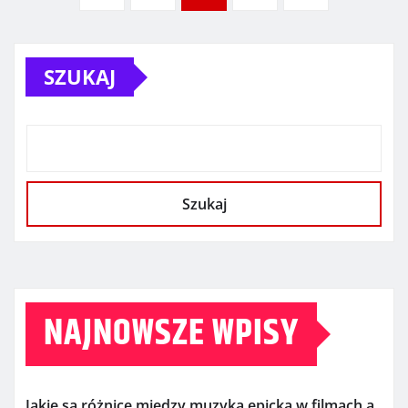
wpisów
SZUKAJ
Szukaj
NAJNOWSZE WPISY
Jakie są różnice między muzyką epicką w filmach a