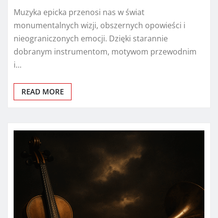
Muzyka epicka przenosi nas w świat
monumentalnych wizji, obszernych opowieści i
nieograniczonych emocji. Dzięki starannie
dobranym instrumentom, motywom przewodnim
i…
READ MORE