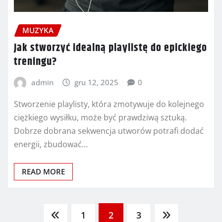
MUZYKA
Jak stworzyć idealną playlistę do epickiego
treningu?
admin
gru 12, 2025
0
Stworzenie playlisty, która zmotywuje do kolejnego
ciężkiego wysiłku, może być prawdziwą sztuką.
Dobrze dobrana sekwencja utworów potrafi dodać
energii, zbudować…
READ MORE
Stronicowanie
1
2
3