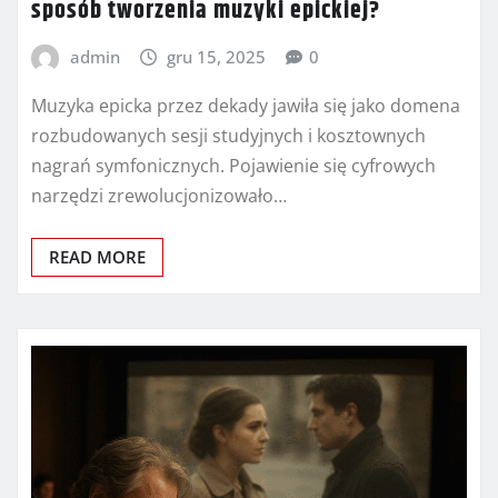
sposób tworzenia muzyki epickiej?
admin
gru 15, 2025
0
Muzyka epicka przez dekady jawiła się jako domena
rozbudowanych sesji studyjnych i kosztownych
nagrań symfonicznych. Pojawienie się cyfrowych
narzędzi zrewolucjonizowało…
READ MORE