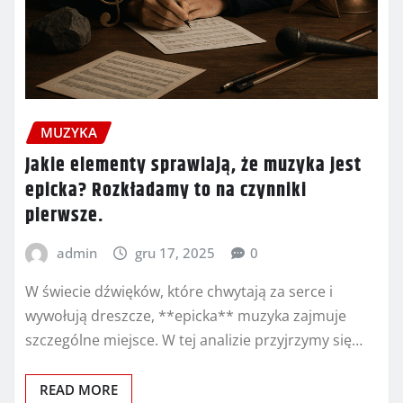
MUZYKA
Jakie elementy sprawiają, że muzyka jest
epicka? Rozkładamy to na czynniki
pierwsze.
admin
gru 17, 2025
0
W świecie dźwięków, które chwytają za serce i
wywołują dreszcze, **epicka** muzyka zajmuje
szczególne miejsce. W tej analizie przyjrzymy się…
READ MORE