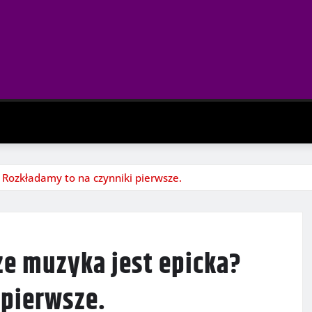
 Rozkładamy to na czynniki pierwsze.
że muzyka jest epicka?
 pierwsze.