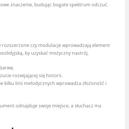
 nowe znaczenie, budując bogate spektrum odczuć.
dy rozszerzone czy modulacje wprowadzają element
ksolidyjską, by uzyskać mistyczny nastrój.
 barwę.
ie rozwijającej się historii.
kilku linii melodycznych wprowadza złożoność i
trument odnajduje swoje miejsce, a słuchacz ma