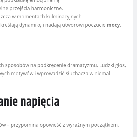
iwą podkładkę emocjonalną.
elne przejścia harmoniczne.
aszcza w momentach kulminacyjnych.
dkreślają dynamikę i nadają utworowi poczucie
mocy
.
ych sposobów na podkręcenie dramatyzmu. Ludzki głos,
owych motywów i wprowadzić słuchacza w niemal
anie napięcia
tów – przypomina opowieść z wyraźnym początkiem,