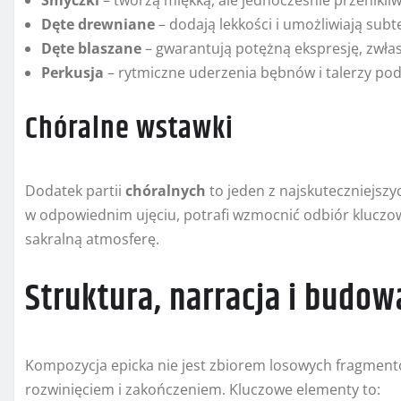
Smyczki
– tworzą miękką, ale jednocześnie przenikl
Dęte drewniane
– dodają lekkości i umożliwiają subt
Dęte blaszane
– gwarantują potężną ekspresję, zwł
Perkusja
– rytmiczne uderzenia bębnów i talerzy po
Chóralne wstawki
Dodatek partii
chóralnych
to jeden z najskuteczniejsz
w odpowiednim ujęciu, potrafi wzmocnić odbiór klucz
sakralną atmosferę.
Struktura, narracja i budow
Kompozycja epicka nie jest zbiorem losowych fragmen
rozwinięciem i zakończeniem. Kluczowe elementy to: