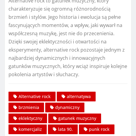
Alternative rock to gatunek muzyczny, który
charakteryzuje się ogromną różnorodnością
brzmień i stylów. Jego historia i ewolucja są pełne
fascynujących momentów, a wpływ, jaki wywarł na
współczesną muzykę, jest nie do przecenienia.
Dzięki swojej eklektyczności i otwartości na
eksperymenty, alternative rock pozostaje jednym z
najbardziej dynamicznych i innowacyjnych
gatunków muzycznych, który wciąż inspiruje kolejne
pokolenia artystów i słuchaczy.
Alternative rock
alternatywa
brzmienia
dynamiczny
eklektyczny
gatunek muzyczny
komercjaliz
lata 90.
punk rock