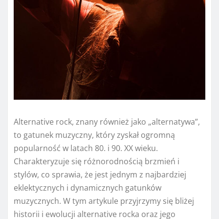
Alternative rock, znany również jako „alternatywa”,
to gatunek muzyczny, który zyskał ogromną
popularność w latach 80. i 90. XX wieku.
Charakteryzuje się różnorodnością brzmień i
stylów, co sprawia, że jest jednym z najbardziej
eklektycznych i dynamicznych gatunków
muzycznych. W tym artykule przyjrzymy się bliżej
historii i ewolucji alternative rocka oraz jego