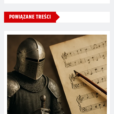
POWIĄZANE TREŚCI