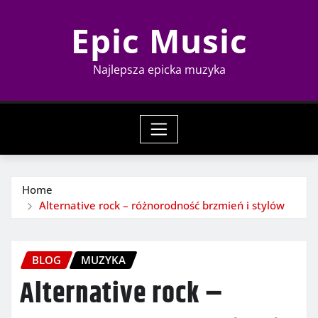
Skip
Epic Music
to
content
Najlepsza epicka muzyka
Home
Alternative rock – różnorodność brzmień i stylów
BLOG
MUZYKA
Alternative rock –