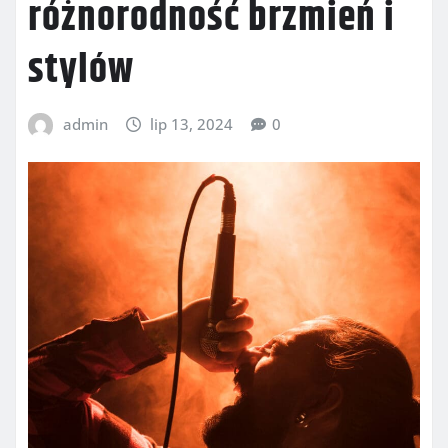
różnorodność brzmień i
stylów
admin
lip 13, 2024
0