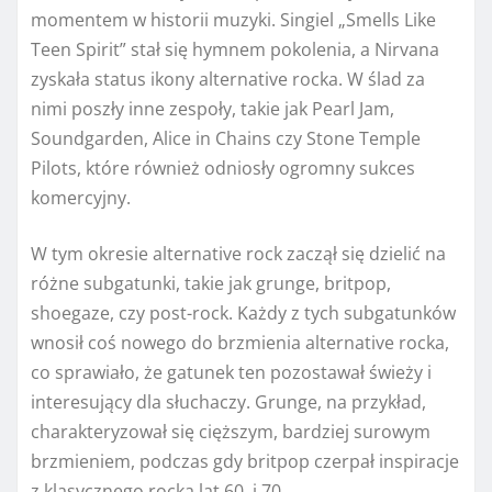
momentem w historii muzyki. Singiel „Smells Like
Teen Spirit” stał się hymnem pokolenia, a Nirvana
zyskała status ikony alternative rocka. W ślad za
nimi poszły inne zespoły, takie jak Pearl Jam,
Soundgarden, Alice in Chains czy Stone Temple
Pilots, które również odniosły ogromny sukces
komercyjny.
W tym okresie alternative rock zaczął się dzielić na
różne subgatunki, takie jak grunge, britpop,
shoegaze, czy post-rock. Każdy z tych subgatunków
wnosił coś nowego do brzmienia alternative rocka,
co sprawiało, że gatunek ten pozostawał świeży i
interesujący dla słuchaczy. Grunge, na przykład,
charakteryzował się cięższym, bardziej surowym
brzmieniem, podczas gdy britpop czerpał inspiracje
z klasycznego rocka lat 60. i 70.