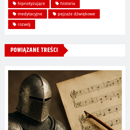
hipnotyzujące
historia
medytacyjne
pejzaże dźwiękowe
rozwój
POWIĄZANE TREŚCI