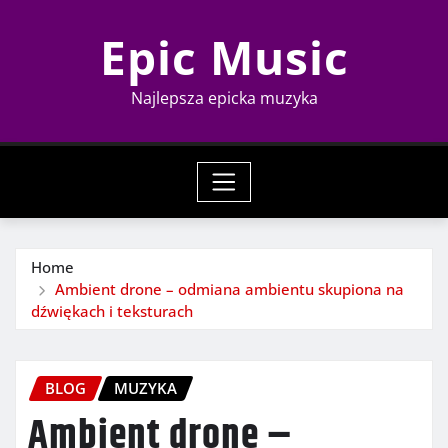
Skip
Epic Music
to
content
Najlepsza epicka muzyka
Home
Ambient drone – odmiana ambientu skupiona na
dźwiękach i teksturach
BLOG
MUZYKA
Ambient drone –