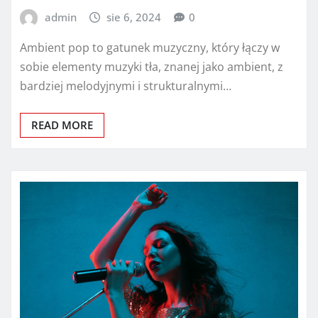
admin
sie 6, 2024
0
Ambient pop to gatunek muzyczny, który łączy w
sobie elementy muzyki tła, znanej jako ambient, z
bardziej melodyjnymi i strukturalnymi…
READ MORE