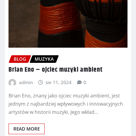
BLOG
MUZYKA
Brian Eno – ojciec muzyki ambient
admin
sie 11, 2024
0
Brian Eno, znany jako ojciec muzyki ambient, jest
jednym z najbardziej wpływowych i innowacyjnych
artystów w historii muzyki. Jego wkład…
READ MORE