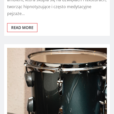
tworząc hipnotyzujące i często medytacyjne
pejzaże…
READ MORE