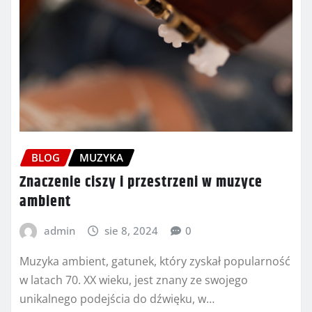
BLOG
MUZYKA
Znaczenie ciszy i przestrzeni w muzyce
ambient
admin
sie 8, 2024
0
Muzyka ambient, gatunek, który zyskał popularność
w latach 70. XX wieku, jest znany ze swojego
unikalnego podejścia do dźwięku, w…