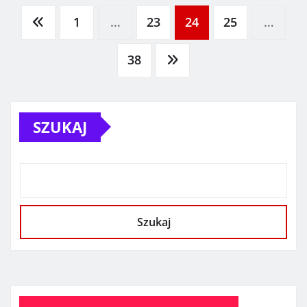
Stronicowanie
1
…
23
24
25
…
wpisów
38
SZUKAJ
Szukaj