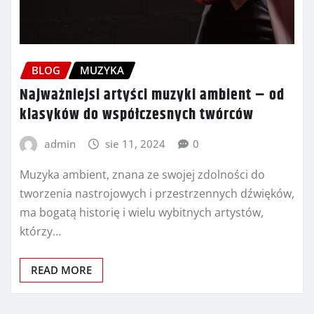
BLOG
MUZYKA
Najważniejsi artyści muzyki ambient – od
klasyków do współczesnych twórców
admin
sie 11, 2024
0
Muzyka ambient, znana ze swojej zdolności do
tworzenia nastrojowych i przestrzennych dźwięków,
ma bogatą historię i wielu wybitnych artystów,
którzy…
READ MORE