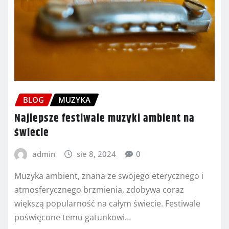
BLOG
MUZYKA
Najlepsze festiwale muzyki ambient na
świecie
admin
sie 8, 2024
0
Muzyka ambient, znana ze swojego eterycznego i
atmosferycznego brzmienia, zdobywa coraz
większą popularność na całym świecie. Festiwale
poświęcone temu gatunkowi…