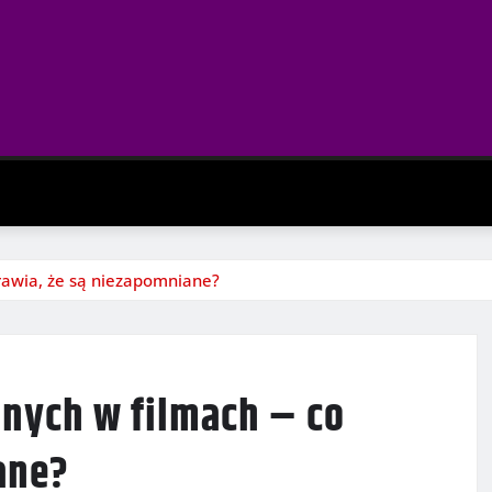
prawia, że są niezapomniane?
znych w filmach – co
ane?