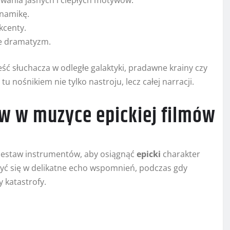
owania jasnych i ciepłych motywów.
ynamikę.
kcenty.
je dramatyzm.
ść słuchacza w odległe galaktyki, pradawne krainy czy
 tu nośnikiem nie tylko nastroju, lecz całej narracji.
w w muzyce epickiej filmów
zestaw instrumentów, aby osiągnąć
epicki
charakter
zyć się w delikatne echo wspomnień, podczas gdy
 katastrofy.