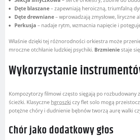
Sekcja smyczkowa
– serce orkiestry, zdolne do bud
Dęte blaszane
– zapewniają heroiczną, triumfalną d
Dęte drewniane
– wprowadzają zmysłowe, liryczne a
Perkusja
– nadaje rytm, wzmacnia napięcie i potęgu
Właśnie dzięki tej różnorodności orkiestra może przenie
mroczne otchłanie ludzkiej psychiki.
Brzmienie
staje się
Wykorzystanie instrumentó
Kompozytorzy filmowi często sięgają po rozbudowany 
ścieżki. Klasyczne
hgroszki
czy flet solo mogą przeistoc
potężne chóry i dudnienie bębnów tworzą aurę walki czy
Chór jako dodatkowy głos