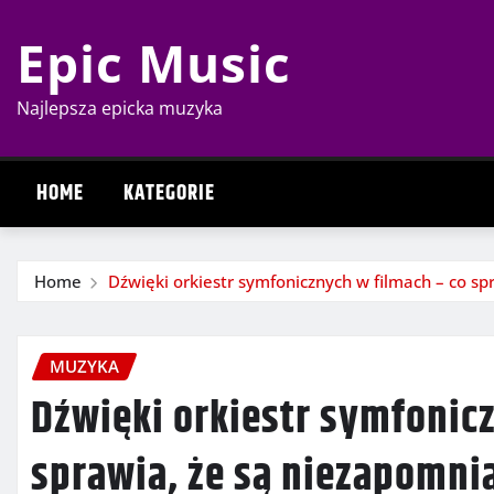
Skip
Epic Music
to
content
Najlepsza epicka muzyka
HOME
KATEGORIE
Home
Dźwięki orkiestr symfonicznych w filmach – co s
MUZYKA
Dźwięki orkiestr symfonic
sprawia, że są niezapomni