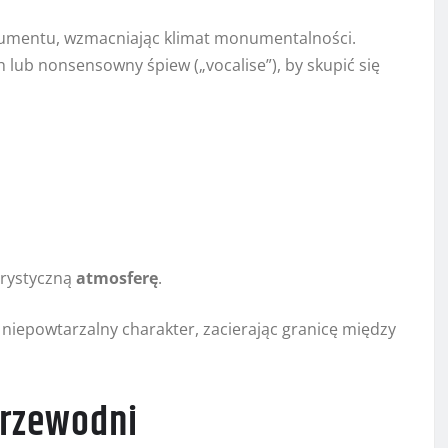
trumentu, wzmacniając klimat monumentalności.
h lub nonsensowny śpiew („vocalise”), by skupić się
urystyczną
atmosferę
.
 niepowtarzalny charakter, zacierając granicę między
przewodni