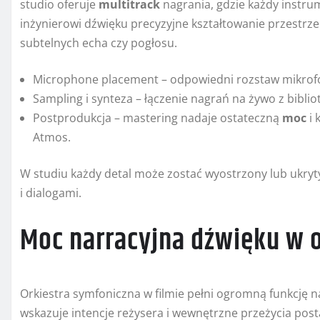
studio oferuje
multitrack
nagrania, gdzie każdy instru
inżynierowi dźwięku precyzyjne kształtowanie przestr
subtelnych echa czy pogłosu.
Microphone placement – odpowiedni rozstaw mikrofon
Sampling i synteza – łączenie nagrań na żywo z bibl
Postprodukcja – mastering nadaje ostateczną
moc
i 
Atmos.
W studiu każdy detal może zostać wyostrzony lub ukryty
i dialogami.
Moc narracyjna dźwięku w 
Orkiestra symfoniczna w filmie pełni ogromną funkcję n
wskazuje intencje reżysera i wewnętrzne przeżycia post