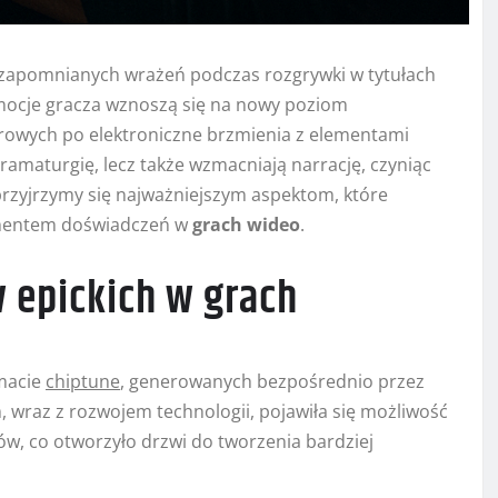
zapomnianych wrażeń podczas rozgrywki w tytułach
 emocje gracza wznoszą się na nowy poziom
wych po elektroniczne brzmienia z elementami
ramaturgię, lecz także wzmacniają narrację, czyniąc
przyjrzymy się najważniejszym aspektom, które
ementem doświadczeń w
grach wideo
.
 epickich w grach
rmacie
chiptune
, generowanych bezpośrednio przez
 wraz z rozwojem technologii, pojawiła się możliwość
ów, co otworzyło drzwi do tworzenia bardziej