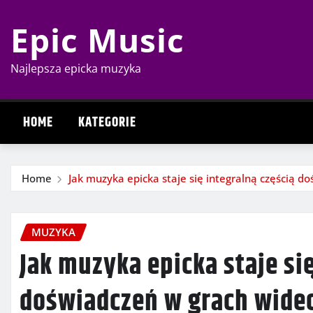
Skip
Epic Music
to
content
Najlepsza epicka muzyka
HOME
KATEGORIE
Home
Jak muzyka epicka staje się integralną częścią d
MUZYKA
Jak muzyka epicka staje się
doświadczeń w grach wide