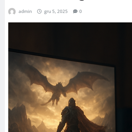
admin
gru 5, 2025
0