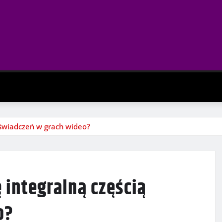
oświadczeń w grach wideo?
 integralną częścią
o?