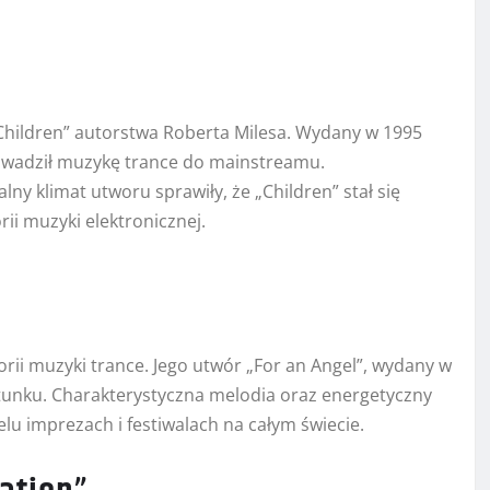
„Children” autorstwa Roberta Milesa. Wydany w 1995
owadził muzykę trance do mainstreamu.
y klimat utworu sprawiły, że „Children” stał się
ii muzyki elektronicznej.
orii muzyki trance. Jego utwór „For an Angel”, wydany w
atunku. Charakterystyczna melodia oraz energetyczny
ielu imprezach i festiwalach na całym świecie.