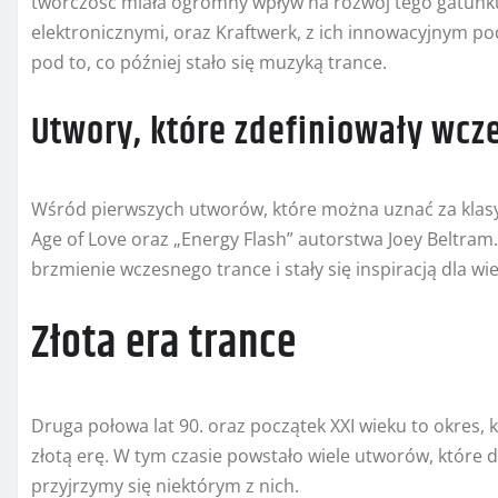
twórczość miała ogromny wpływ na rozwój tego gatunku
elektronicznymi, oraz Kraftwerk, z ich innowacyjnym po
pod to, co później stało się muzyką trance.
Utwory, które zdefiniowały wcz
Wśród pierwszych utworów, które można uznać za klasyk
Age of Love oraz „Energy Flash” autorstwa Joey Beltram.
brzmienie wczesnego trance i stały się inspiracją dla wi
Złota era trance
Druga połowa lat 90. oraz początek XXI wieku to okres,
złotą erę. W tym czasie powstało wiele utworów, które 
przyjrzymy się niektórym z nich.