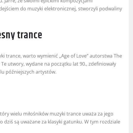
. Jarre, ze swoimi epickimi kompozycjami
dejściem do muzyki elektronicznej, stworzyli podwaliny
esny trance
i trance, warto wymienić „Age of Love” autorstwa The
 Te utwory, wydane na początku lat 90., zdefiniowały
elu późniejszych artystów.
 który wielu miłośników muzyki trance uważa za jego
do dziś są uważane za klasyki gatunku. W tym rozdziale