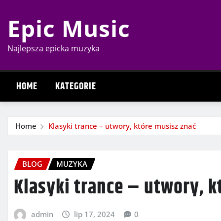
Skip
Epic Music
to
content
Najlepsza epicka muzyka
HOME
KATEGORIE
Home
Klasyki trance – utwory, które musisz znać
BLOG
MUZYKA
Klasyki trance – utwory, k
admin
lip 17, 2024
0