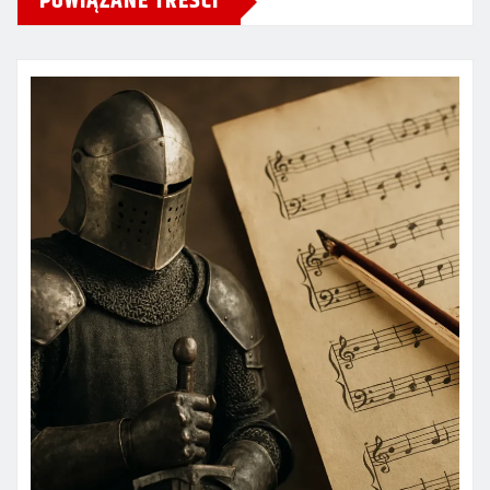
POWIĄZANE TREŚCI