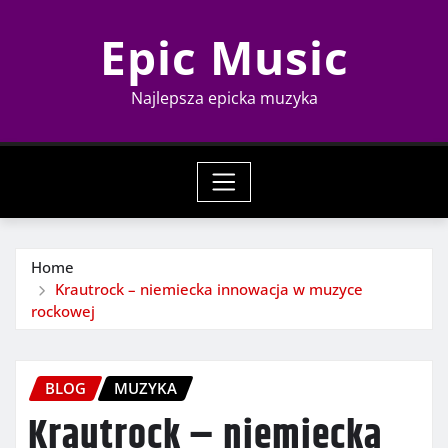
Skip
Epic Music
to
content
Najlepsza epicka muzyka
Home
Krautrock – niemiecka innowacja w muzyce
rockowej
BLOG
MUZYKA
Krautrock – niemiecka