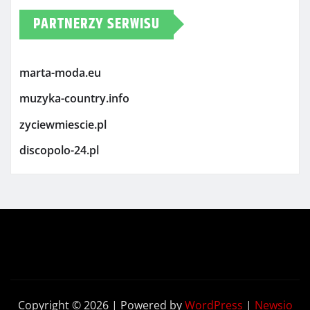
PARTNERZY SERWISU
marta-moda.eu
muzyka-country.info
zyciewmiescie.pl
discopolo-24.pl
Copyright © 2026 | Powered by
WordPress
|
Newsio