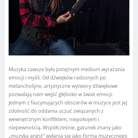
Muzyka zawsze była potężnym medium wyrażania
emocji i myśli. Od dźwięków radosnych po
melancholijne, artystyczne wytwory dźwiękowe
pozwalają nam wejść głęboko w świat emocji.
Jednym z fascynujących obszarów w muzyce jest jej
zdolność do oddania uczuć związanych z
wewnętrznym konfliktem, niepokojem i
niepewnością. Współcześnie, gatunek znany jako
„muzyka angst” wyłania się jako forma muzycznego