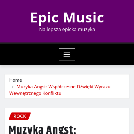
Skip
Epic Music
to
content
Najlepsza epicka muzyka
Home
Muzyka Angst: Współczesne Dźwięki Wyrazu
Wewnętrznego Konfliktu
ROCK
Muzyka Angst: