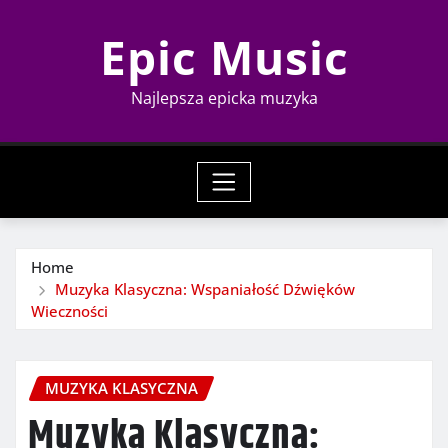
Skip
Epic Music
to
content
Najlepsza epicka muzyka
Home
Muzyka Klasyczna: Wspaniałość Dźwięków
Wieczności
MUZYKA KLASYCZNA
Muzyka Klasyczna: