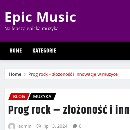
Skip
Epic Music
to
content
Najlepsza epicka muzyka
HOME
KATEGORIE
Home
Prog rock – złożoność i innowacje w muzyce
BLOG
MUZYKA
Prog rock – złożoność i i
admin
lip 13, 2024
0