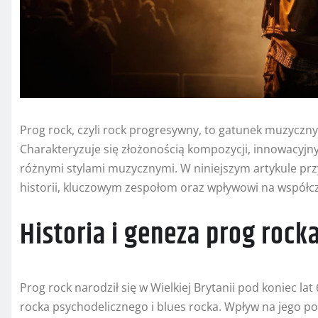
Prog rock, czyli rock progresywny, to gatunek muzyczny, 
Charakteryzuje się złożonością kompozycji, innowacy
różnymi stylami muzycznymi. W niniejszym artykule prz
historii, kluczowym zespołom oraz wpływowi na współc
Historia i geneza prog rock
Prog rock narodził się w Wielkiej Brytanii pod koniec l
rocka psychodelicznego i blues rocka. Wpływ na jego po