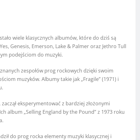
wstało wiele klasycznych albumów, które do dziś są
Yes, Genesis, Emerson, Lake & Palmer oraz Jethro Tull
nym podejściom do muzyki.
ej znanych zespołów prog rockowych dzięki swoim
iom muzyków. Albumy takie jak „Fragile” (1971) i
u.
, zaczął eksperymentować z bardziej złożonymi
Ich album „Selling England by the Pound” z 1973 roku
a.
ził do prog rocka elementy muzyki klasycznej i