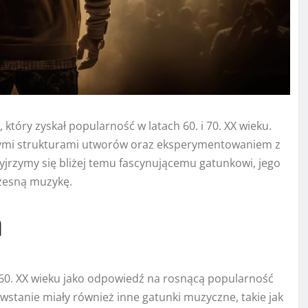
który zyskał popularność w latach 60. i 70. XX wieku.
jnymi strukturami utworów oraz eksperymentowaniem z
yjrzymy się bliżej temu fascynującemu gatunkowi, jego
zesną muzykę.
a
at 60. XX wieku jako odpowiedź na rosnącą popularność
wstanie miały również inne gatunki muzyczne, takie jak