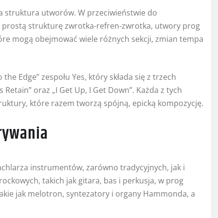
a struktura utworów. W przeciwieństwie do
 prostą strukturę zwrotka-refren-zwrotka, utwory prog
óre mogą obejmować wiele różnych sekcji, zmian tempa
o the Edge” zespołu Yes, który składa się z trzech
 Retain” oraz „I Get Up, I Get Down”. Każda z tych
ruktury, które razem tworzą spójną, epicką kompozycję.
grywania
chlarza instrumentów, zarówno tradycyjnych, jak i
kowych, takich jak gitara, bas i perkusja, w prog
akie jak melotron, syntezatory i organy Hammonda, a