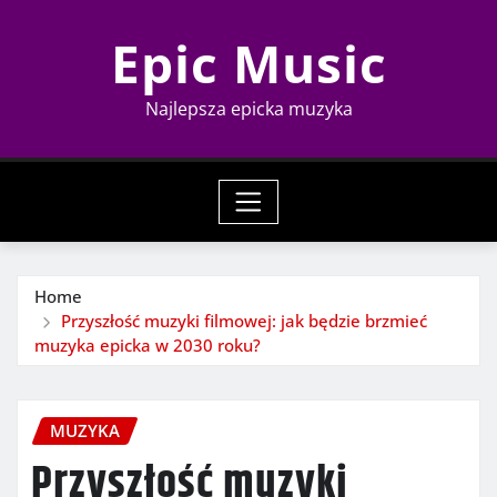
Skip
Epic Music
to
content
Najlepsza epicka muzyka
Home
Przyszłość muzyki filmowej: jak będzie brzmieć
muzyka epicka w 2030 roku?
MUZYKA
Przyszłość muzyki