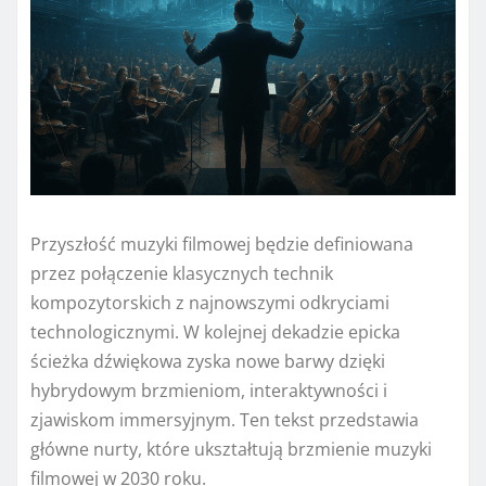
Przyszłość muzyki filmowej będzie definiowana
przez połączenie klasycznych technik
kompozytorskich z najnowszymi odkryciami
technologicznymi. W kolejnej dekadzie epicka
ścieżka dźwiękowa zyska nowe barwy dzięki
hybrydowym brzmieniom, interaktywności i
zjawiskom immersyjnym. Ten tekst przedstawia
główne nurty, które ukształtują brzmienie muzyki
filmowej w 2030 roku.