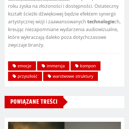
roku zyska na złożoności i dostępności. Ostateczny
kształt ścieżki dźwiękowej będzie efektem synergii
artystycznej wizji i zaawansowanych
technologie
ch,
kreując niezapomniane wydarzenia audiowizualne,
które wykraczają daleko poza dotychczasowe
zwyczaje branży.
emocje
immersja
kompon
przyszłość
warstwowe struktury
POWIĄZANE TREŚCI