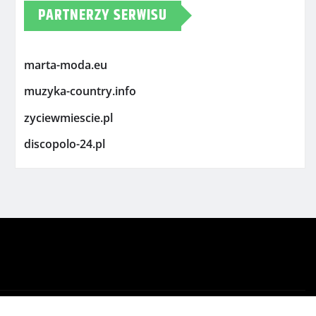
PARTNERZY SERWISU
marta-moda.eu
muzyka-country.info
zyciewmiescie.pl
discopolo-24.pl