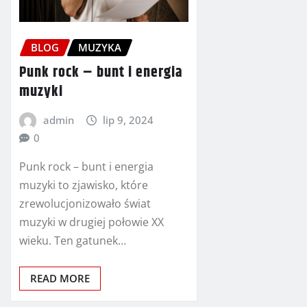
BLOG
MUZYKA
Punk rock – bunt i energia
muzyki
admin
lip 9, 2024
0
Punk rock – bunt i energia
muzyki to zjawisko, które
zrewolucjonizowało świat
muzyki w drugiej połowie XX
wieku. Ten gatunek…
READ MORE