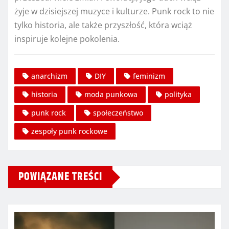
żyje w dzisiejszej muzyce i kulturze. Punk rock to nie
tylko historia, ale także przyszłość, która wciąż
inspiruje kolejne pokolenia.
anarchizm
DIY
feminizm
historia
moda punkowa
polityka
punk rock
społeczeństwo
zespoły punk rockowe
POWIĄZANE TREŚCI