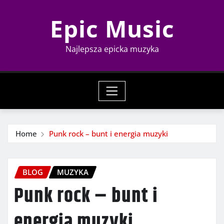
Skip
Epic Music
to
content
Najlepsza epicka muzyka
Home
Punk rock – bunt i energia muzyki
BLOG
MUZYKA
Punk rock – bunt i
energia muzyki