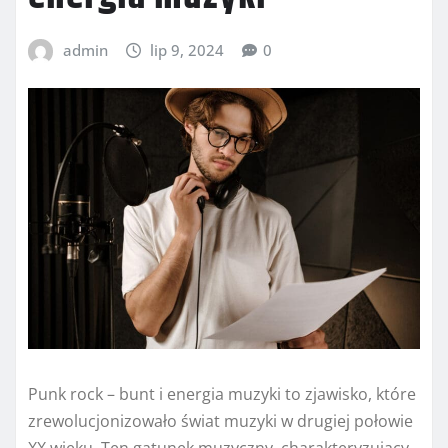
admin
lip 9, 2024
0
Punk rock – bunt i energia muzyki to zjawisko, które
zrewolucjonizowało świat muzyki w drugiej połowie