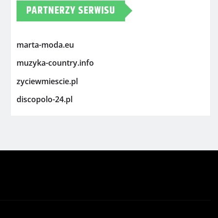
PARTNERZY SERWISU
marta-moda.eu
muzyka-country.info
zyciewmiescie.pl
discopolo-24.pl