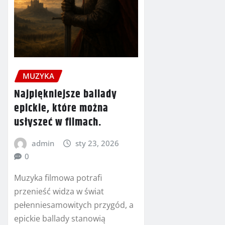
MUZYKA
Najpiękniejsze ballady
epickie, które można
usłyszeć w filmach.
admin
sty 23, 2026
0
Muzyka filmowa potrafi
przenieść widza w świat
pełenniesamowitych przygód, a
epickie ballady stanowią