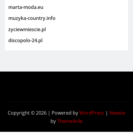
marta-moda.eu
muzyka-country.info
zyciewmiescie.pl
discopolo-24.pl
Copyright © 2026 | Powered by
WordPress
|
Newsio
by
ThemeArile