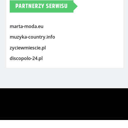
PARTNERZY SERWISU
marta-moda.eu
muzyka-country.info
zyciewmiescie.pl
discopolo-24.pl