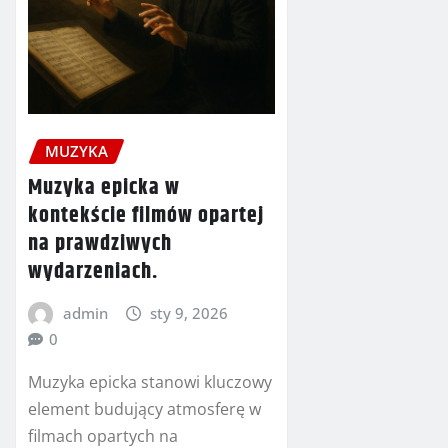
MUZYKA
Muzyka epicka w
kontekście filmów opartej
na prawdziwych
wydarzeniach.
admin
sty 9, 2026
0
Muzyka epicka stanowi kluczowy
element budujący atmosferę w
filmach opartych na