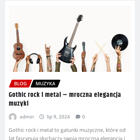
BLOG
MUZYKA
Gothic rock i metal – mroczna elegancja
muzyki
admin
lip 9, 2024
0
Gothic rock i metal to gatunki muzyczne, które od
lat fascynują słuchaczy swoją mroczną elegancją i