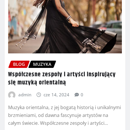
BLOG
MUZYKA
Współczesne zespoły i artyści inspirujący
się muzyką orientalną
admin
cze 14, 2024
0
Muzyka orientalna, z jej bogatą historią i unikalnymi
brzmieniami, od dawna fascynuje artystów na
całym świecie. Współczesne zespoły i artyści…